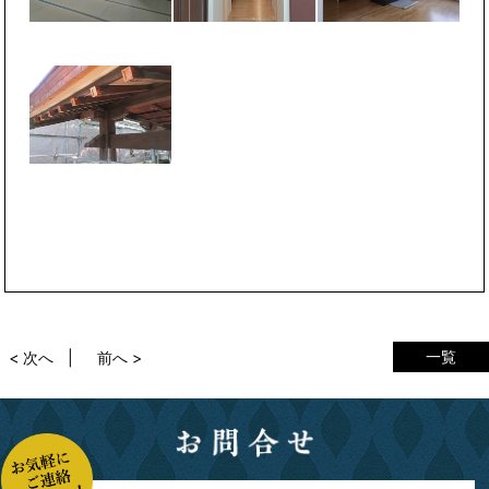
一覧
< 次へ
前へ >